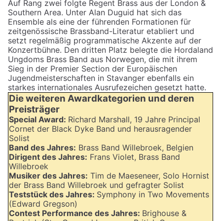
Auf Rang zwei folgte Regent Brass aus der London &
Southern Area. Unter Alan Duguid hat sich das
Ensemble als eine der führenden Formationen für
zeitgenössische Brassband-Literatur etabliert und
setzt regelmäßig programmatische Akzente auf der
Konzertbühne. Den dritten Platz belegte die Hordaland
Ungdoms Brass Band aus Norwegen, die mit ihrem
Sieg in der Premier Section der Europäischen
Jugendmeisterschaften in Stavanger ebenfalls ein
starkes internationales Ausrufezeichen gesetzt hatte.
Die weiteren Awardkategorien und deren
Preisträger
Special Award:
Richard Marshall, 19 Jahre Principal
Cornet der Black Dyke Band und herausragender
Solist
Band des Jahres:
Brass Band Willebroek, Belgien
Dirigent des Jahres:
Frans Violet, Brass Band
Willebroek
Musiker des Jahres:
Tim de Maeseneer, Solo Hornist
der Brass Band Willebroek und gefragter Solist
Teststück des Jahres:
Symphony in Two Movements
(Edward Gregson)
Contest Performance des Jahres:
Brighouse &