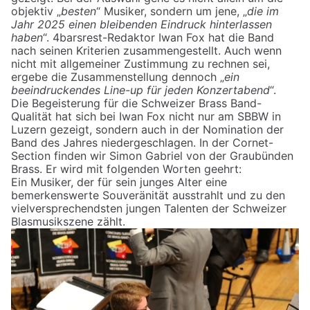
objektiv „
besten
“ Musiker, sondern um jene, „
die im
Jahr 2025 einen bleibenden Eindruck hinterlassen
haben
“. 4barsrest-Redaktor Iwan Fox hat die Band
nach seinen Kriterien zusammengestellt. Auch wenn
nicht mit allgemeiner Zustimmung zu rechnen sei,
ergebe die Zusammenstellung dennoch „
ein
beeindruckendes Line-up für jeden Konzertabend
“.
Die Begeisterung für die Schweizer Brass Band-
Qualität hat sich bei Iwan Fox nicht nur am SBBW in
Luzern gezeigt, sondern auch in der Nomination der
Band des Jahres niedergeschlagen. In der Cornet-
Section finden wir Simon Gabriel von der Graubünden
Brass. Er wird mit folgenden Worten geehrt:
Ein Musiker, der für sein junges Alter eine
bemerkenswerte Souveränität ausstrahlt und zu den
vielversprechendsten jungen Talenten der Schweizer
Blasmusikszene zählt.