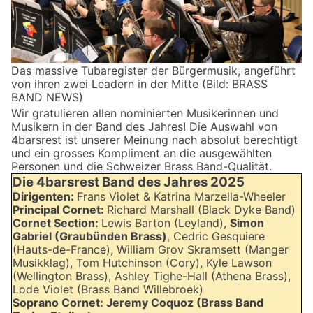
Das massive Tubaregister der Bürgermusik, angeführt
von ihren zwei Leadern in der Mitte (Bild: BRASS
BAND NEWS)
Wir gratulieren allen nominierten Musikerinnen und
Musikern in der Band des Jahres! Die Auswahl von
4barsrest ist unserer Meinung nach absolut berechtigt
und ein grosses Kompliment an die ausgewählten
Personen und die Schweizer Brass Band-Qualität.
Die 4barsrest Band des Jahres 2025
Dirigenten:
Frans Violet & Katrina Marzella-Wheeler
Principal Cornet:
Richard Marshall (Black Dyke Band)
Cornet Section:
Lewis Barton (Leyland),
Simon
Gabriel (Graubünden Brass)
, Cedric Gesquiere
(Hauts-de-France), William Grov Skramsett (Manger
Musikklag), Tom Hutchinson (Cory), Kyle Lawson
(Wellington Brass), Ashley Tighe-Hall (Athena Brass),
Lode Violet (Brass Band Willebroek)
Soprano Cornet: Jeremy Coquoz (Brass Band