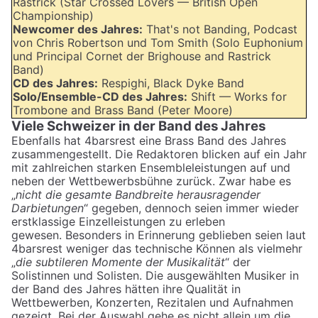
Rastrick (Star Crossed Lovers — British Open
Championship)
Newcomer des Jahres:
That's not Banding, Podcast
von Chris Robertson und Tom Smith (Solo Euphonium
und Principal Cornet der Brighouse and Rastrick
Band)
CD des Jahres:
Respighi, Black Dyke Band
Solo/Ensemble-CD des Jahres:
Shift — Works for
Trombone and Brass Band (Peter Moore)
Viele Schweizer in der Band des Jahres
Ebenfalls hat 4barsrest eine Brass Band des Jahres
zusammengestellt. Die Redaktoren blicken auf ein Jahr
mit zahlreichen starken Ensembleleistungen auf und
neben der Wettbewerbsbühne zurück. Zwar habe es
„
nicht die gesamte Bandbreite herausragender
Darbietungen
“ gegeben, dennoch seien immer wieder
erstklassige Einzelleistungen zu erleben
gewesen. Besonders in Erinnerung geblieben seien laut
4barsrest weniger das technische Können als vielmehr
„
die subtileren Momente der Musikalität
“ der
Solistinnen und Solisten. Die ausgewählten Musiker in
der Band des Jahres hätten ihre Qualität in
Wettbewerben, Konzerten, Rezitalen und Aufnahmen
gezeigt. Bei der Auswahl gehe es nicht allein um die