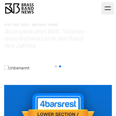
31ST DEC 2025
- MICHAEL FRANZ
4barsrest ehrt BML Talents -
viele Schweizer in der Band
des Jahres