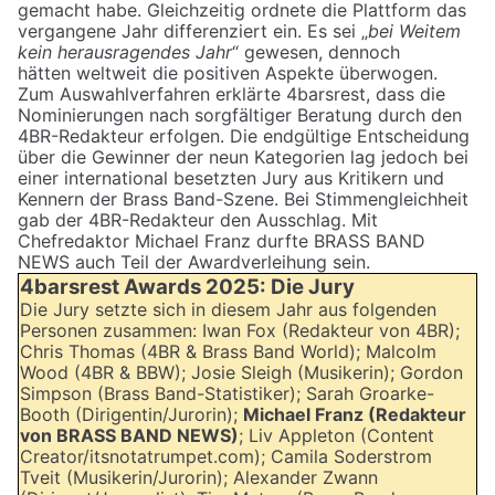
gemacht habe. Gleichzeitig ordnete die Plattform das
vergangene Jahr differenziert ein. Es sei „
bei Weitem
kein herausragendes Jahr
“ gewesen, dennoch
hätten weltweit die positiven Aspekte überwogen.
Zum Auswahlverfahren erklärte 4barsrest, dass die
Nominierungen nach sorgfältiger Beratung durch den
4BR-Redakteur erfolgen. Die endgültige Entscheidung
über die Gewinner der neun Kategorien lag jedoch bei
einer international besetzten Jury aus Kritikern und
Kennern der Brass Band-Szene. Bei Stimmengleichheit
gab der 4BR-Redakteur den Ausschlag. Mit
Chefredaktor Michael Franz durfte BRASS BAND
NEWS auch Teil der Awardverleihung sein.
4barsrest Awards 2025: Die Jury
Die Jury setzte sich in diesem Jahr aus folgenden
Personen zusammen: Iwan Fox (Redakteur von 4BR);
Chris Thomas (4BR & Brass Band World); Malcolm
Wood (4BR & BBW); Josie Sleigh (Musikerin); Gordon
Simpson (Brass Band-Statistiker); Sarah Groarke-
Booth (Dirigentin/Jurorin);
Michael Franz (Redakteur
von BRASS BAND NEWS)
; Liv Appleton (Content
Creator/itsnotatrumpet.com); Camila Soderstrom
Tveit (Musikerin/Jurorin); Alexander Zwann