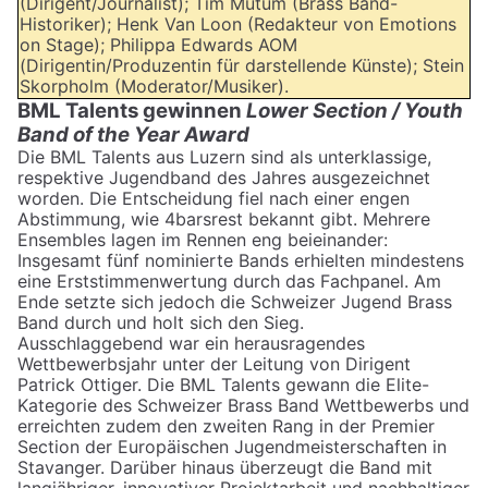
(Dirigent/Journalist); Tim Mutum (Brass Band-
Historiker); Henk Van Loon (Redakteur von Emotions
on Stage); Philippa Edwards AOM
(Dirigentin/Produzentin für darstellende Künste); Stein
Skorpholm (Moderator/Musiker).
BML Talents gewinnen
Lower Section / Youth
Band of the Year Award
Die BML Talents aus Luzern sind als unterklassige,
respektive Jugendband des Jahres ausgezeichnet
worden. Die Entscheidung fiel nach einer engen
Abstimmung, wie 4barsrest bekannt gibt. Mehrere
Ensembles lagen im Rennen eng beieinander:
Insgesamt fünf nominierte Bands erhielten mindestens
eine Erststimmenwertung durch das Fachpanel. Am
Ende setzte sich jedoch die Schweizer Jugend Brass
Band durch und holt sich den Sieg.
Ausschlaggebend war ein herausragendes
Wettbewerbsjahr unter der Leitung von Dirigent
Patrick Ottiger. Die BML Talents gewann die Elite-
Kategorie des Schweizer Brass Band Wettbewerbs und
erreichten zudem den zweiten Rang in der Premier
Section der Europäischen Jugendmeisterschaften in
Stavanger. Darüber hinaus überzeugt die Band mit