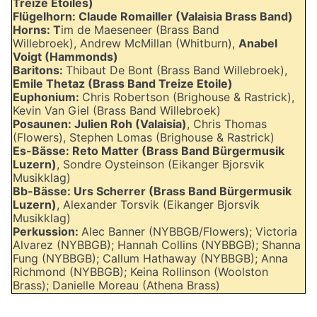
Treize Etoiles)
Flügelhorn: Claude Romailler (Valaisia Brass Band)
Horns: T
im de Maeseneer (Brass Band
Willebroek), Andrew McMillan (Whitburn),
Anabel
Voigt (Hammonds)
Baritons:
Thibaut De Bont (Brass Band Willebroek),
Emile Thetaz (Brass Band Treize Etoile)
Euphonium:
Chris Robertson (Brighouse & Rastrick),
Kevin Van Giel (Brass Band Willebroek)
Posaunen: Julien Roh (Valaisia)
, Chris Thomas
(Flowers), Stephen Lomas (Brighouse & Rastrick)
Es-Bässe: Reto Matter (Brass Band Bürgermusik
Luzern)
, Sondre Oysteinson (Eikanger Bjorsvik
Musikklag)
Bb-Bässe: Urs Scherrer (Brass Band Bürgermusik
Luzern)
, Alexander Torsvik (Eikanger Bjorsvik
Musikklag)
Perkussion:
Alec Banner (NYBBGB/Flowers); Victoria
Alvarez (NYBBGB); Hannah Collins (NYBBGB); Shanna
Fung (NYBBGB); Callum Hathaway (NYBBGB); Anna
Richmond (NYBBGB); Keina Rollinson (Woolston
Brass); Danielle Moreau (Athena Brass)