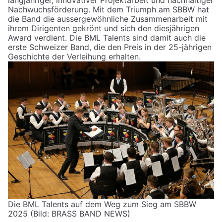
langjähriger, innovativer Projektarbeit und nachhaltiger
Nachwuchsförderung. Mit dem Triumph am SBBW hat
die Band die aussergewöhnliche Zusammenarbeit mit
ihrem Dirigenten gekrönt und sich den diesjährigen
Award verdient. Die BML Talents sind damit auch die
erste Schweizer Band, die den Preis in der 25-jährigen
Geschichte der Verleihung erhalten.
Die BML Talents auf dem Weg zum Sieg am SBBW
2025 (Bild: BRASS BAND NEWS)